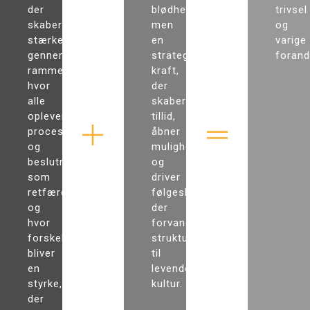
der
blødhed,
trivsel
skaber
men
og
stærke,
en
varige
gennemsigtige
strategisk
forand
rammer,
kraft,
hvor
der
alle
skaber
oplever
tillid,
processer
åbner
og
muligheder
beslutninger
og
som
driver
retfærdige
følgeskab,
og
der
hvor
forvandler
forskellighed
struktur
bliver
til
en
levende
styrke,
kultur.
der